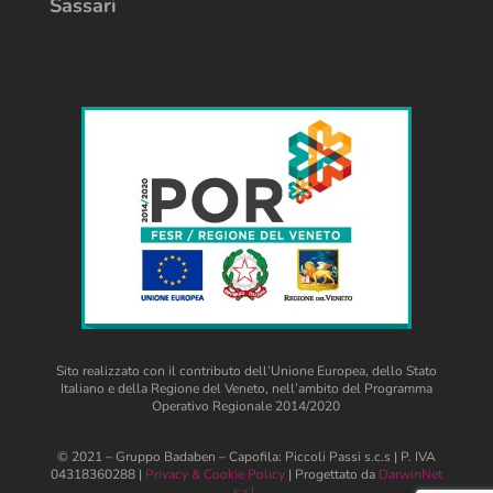
Sassari
Sito realizzato con il contributo dell’Unione Europea, dello Stato
Italiano e della Regione del Veneto, nell’ambito del Programma
Operativo Regionale 2014/2020
© 2021 – Gruppo Badaben – Capofila: Piccoli Passi s.c.s | P. IVA
04318360288 |
Privacy & Cookie Policy
| Progettato da
DarwinNet
s.r.l.