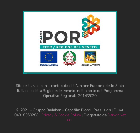
Sito realizzato con il contributo dell’Unione Europea, dello Stato
Italiano e della Regione del Veneto, nell’ambito del Programma
Operativo Regionale 2014/2020
© 2021 – Gruppo Badaben – Capofila: Piccoli Passi s.c.s | P. IVA
04318360288 |
Privacy & Cookie Policy
| Progettato da
DarwinNet
s.r.l.