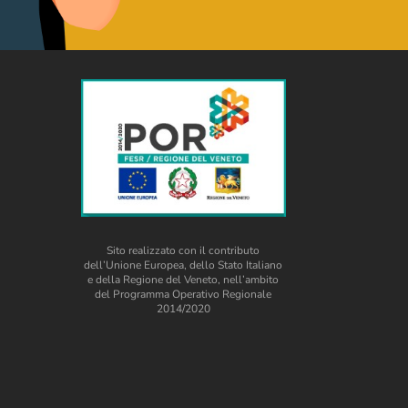
Sito realizzato con il contributo
dell’Unione Europea, dello Stato Italiano
e della Regione del Veneto, nell’ambito
del Programma Operativo Regionale
2014/2020