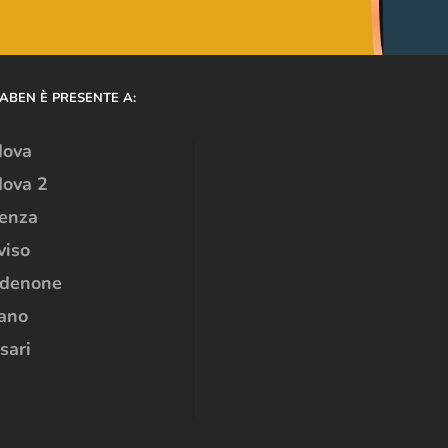
ABEN È PRESENTE A:
dova
ova 2
enza
viso
rdenone
ano
sari