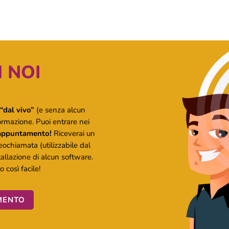
 NOI
“dal vivo”
(e senza alcun
ormazione. Puoi entrare nei
 appuntamento!
Riceverai un
deochiamata (utilizzabile dal
tallazione di alcun software.
 così facile!
MENTO