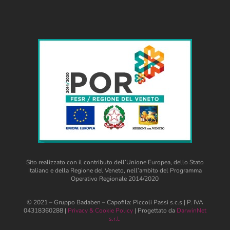
Sito realizzato con il contributo dell’Unione Europea, dello Stato
Italiano e della Regione del Veneto, nell’ambito del Programma
Operativo Regionale 2014/2020
© 2021 – Gruppo Badaben – Capofila: Piccoli Passi s.c.s | P. IVA
04318360288 |
Privacy & Cookie Policy
| Progettato da
DarwinNet
s.r.l.