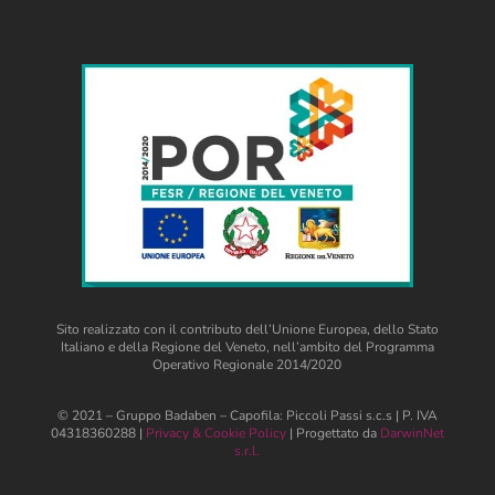
Sito realizzato con il contributo dell’Unione Europea, dello Stato
Italiano e della Regione del Veneto, nell’ambito del Programma
Operativo Regionale 2014/2020
© 2021 – Gruppo Badaben – Capofila: Piccoli Passi s.c.s | P. IVA
04318360288 |
Privacy & Cookie Policy
| Progettato da
DarwinNet
s.r.l.