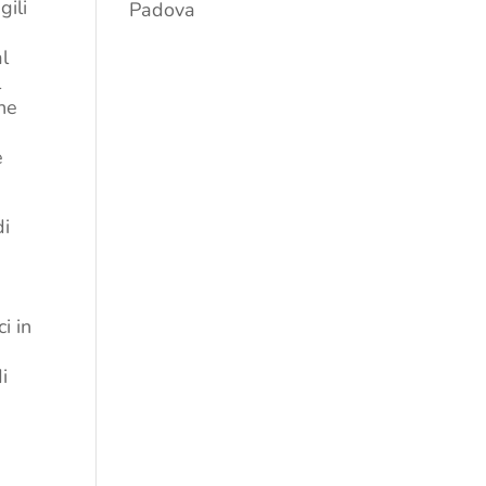
gili
Padova
al
l
he
e
di
i in
i
i