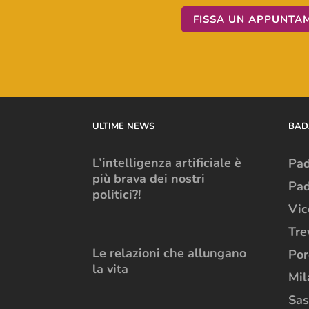
FISSA UN APPUNTA
ULTIME NEWS
BAD
L’intelligenza artificiale è
Pa
più brava dei nostri
Pad
politici?!
Vic
Tre
Le relazioni che allungano
Po
la vita
Mil
Sas