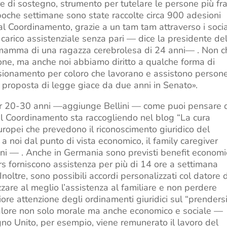
ore di sostegno, strumento per tutelare le persone più fra
n poche settimane sono state raccolte circa 900 adesioni
al Coordinamento, grazie a un tam tam attraverso i soci
 carico assistenziale senza pari — dice la presidente de
 mamma di una ragazza cerebrolesa di 24 anni— . Non c
ione, ma anche noi abbiamo diritto a qualche forma di
nsionamento per coloro che lavorano e assistono person
a proposta di legge giace da due anni in Senato».
er 20-30 anni —aggiunge Bellini — come puoi pensare 
 Il Coordinamento sta raccogliendo nel blog “La cura
 europei che prevedono il riconoscimento giuridico del
a noi dal punto di vista economico, il family caregiver
lini — . Anche in Germania sono previsti benefit economic
ers forniscono assistenza per più di 14 ore a settimana
 Inoltre, sono possibili accordi personalizzati col datore d
zzare al meglio l’assistenza al familiare e non perdere
iore attenzione degli ordinamenti giuridici sul “prenders
 valore non solo morale ma anche economico e sociale —
no Unito, per esempio, viene remunerato il lavoro del