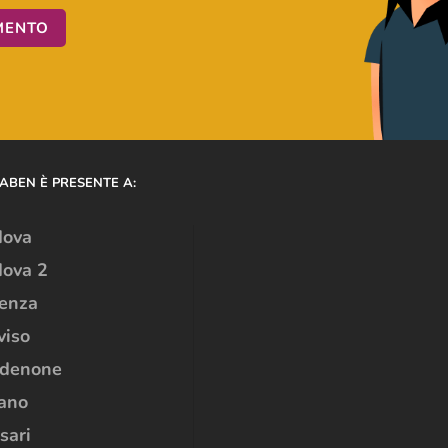
MENTO
ABEN È PRESENTE A:
dova
ova 2
enza
viso
rdenone
ano
sari