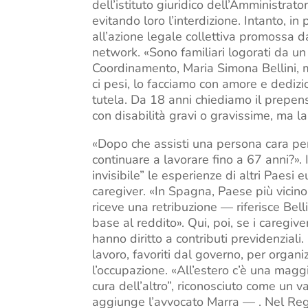
dell’istituto giuridico dell’Amministrat
evitando loro l’interdizione. Intanto, i
all’azione legale collettiva promossa d
network. «Sono familiari logorati da un
Coordinamento, Maria Simona Bellini,
ci pesi, lo facciamo con amore e dediz
tutela. Da 18 anni chiediamo il prepe
con disabilità gravi o gravissime, ma l
«Dopo che assisti una persona cara p
continuare a lavorare fino a 67 anni?».
invisibile” le esperienze di altri Paesi
caregiver. «In Spagna, Paese più vicino 
riceve una retribuzione — riferisce Bel
base al reddito». Qui, poi, se i caregiv
hanno diritto a contributi previdenziali.
lavoro, favoriti dal governo, per organi
l’occupazione. «All’estero c’è una magg
cura dell’altro”, riconosciuto come un
aggiunge l’avvocato Marra — . Nel Reg