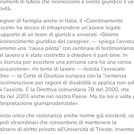
menti di tutela che riconoscono a livello giuridico il va
ività.
regiver di famiglia anche in Italia, il «Coordinamento
vissimi» ha deciso di intraprendere un’azione legale
 supporto di un team di giuristi e avvocati. «Stiamo
 riconoscimento giuridico del caregiver, — spiega l’avvoc
remo una “causa pilota” con centinaia di testimonianze
l lavoro o è stato costretto a chiedere il part-time. In
 si licenzia per assistere una persona cara ha una corsia
iassunzione». «In tema di lavoro — ricorda l’avvocato
dies — la Corte di Giustizia europea con la “sentenza
discriminazione per ragioni di disabilità si applica non so
 l’assiste. E la Direttiva comunitaria 78 del 2000, che
pita nel 2003 anche nel nostro Paese. Ma da noi a volte
’interpretazione giurisprudenziale».
esto unico che razionalizzi anche norme già esistenti, 
edi straordinari che consentono di mantenere la
nario di diritto privato all’Università di Trieste, invento