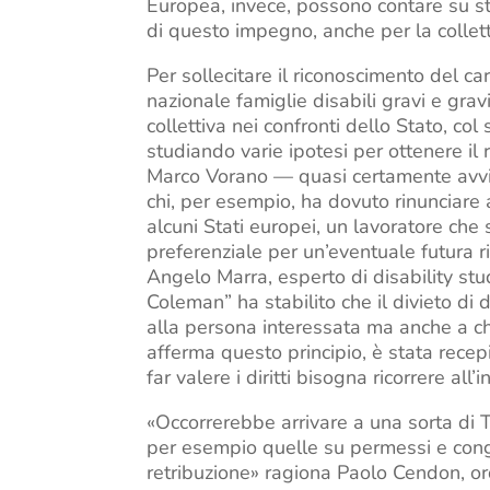
Europea, invece, possono contare su stru
di questo impegno, anche per la collett
Per sollecitare il riconoscimento del ca
nazionale famiglie disabili gravi e gra
collettiva nei confronti dello Stato, col
studiando varie ipotesi per ottenere il
Marco Vorano — quasi certamente avvie
chi, per esempio, ha dovuto rinunciare a
alcuni Stati europei, un lavoratore che
preferenziale per un’eventuale futura r
Angelo Marra, esperto di disability stu
Coleman” ha stabilito che il divieto di 
alla persona interessata ma anche a chi
afferma questo principio, è stata rece
far valere i diritti bisogna ricorrere all
«Occorrerebbe arrivare a una sorta di T
per esempio quelle su permessi e cong
retribuzione» ragiona Paolo Cendon, ordi