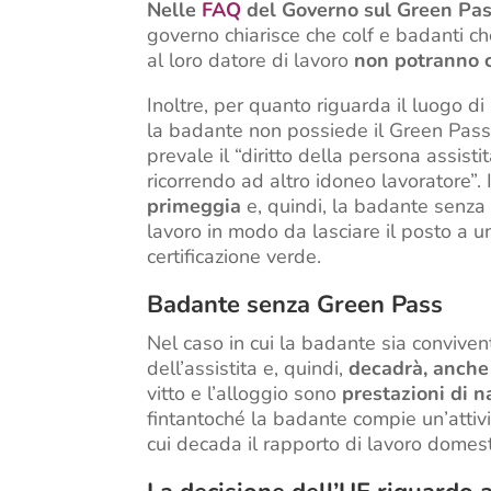
Nelle
FAQ
del Governo sul Green Pa
governo chiarisce che colf e badanti ch
al loro datore di lavoro
non potranno c
Inoltre, per quanto riguarda il luogo di l
la badante non possiede il Green Pas
prevale il “diritto della persona assisti
ricorrendo ad altro idoneo lavoratore”. 
primeggia
e, quindi, la badante senz
lavoro in modo da lasciare il posto a u
certificazione verde.
Badante senza Green Pass
Nel caso in cui la badante sia convive
dell’assistita e, quindi,
decadrà, anche i
vitto e l’alloggio sono
prestazioni di n
fintantoché la badante compie un’attivit
cui decada il rapporto di lavoro domest