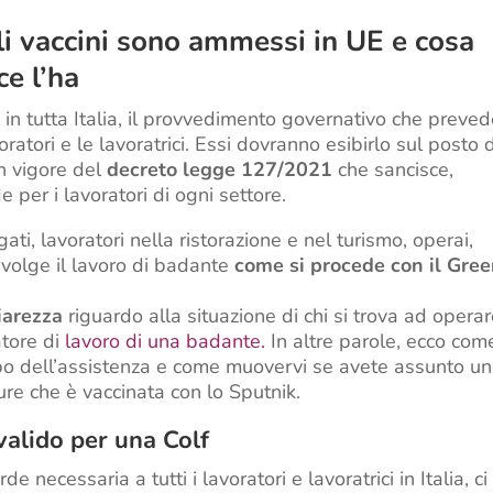
li vaccini sono ammessi in UE e cosa
ce l’ha
, in tutta Italia, il provvedimento governativo che preve
voratori e le lavoratrici. Essi dovranno esibirlo sul posto 
in vigore del
decreto legge 127/2021
che sancisce,
e per i lavoratori di ogni settore.
ti, lavoratori nella ristorazione e nel turismo, operai,
svolge il lavoro di badante
come si procede con il Gre
iarezza
riguardo alla situazione di chi si trova ad operar
tore di
lavoro di una badante.
In altre parole, ecco com
mpo dell’assistenza e come muovervi se avete assunto u
re che è vaccinata con lo Sputnik.
alido per una Colf
e necessaria a tutti i lavoratori e lavoratrici in Italia, ci