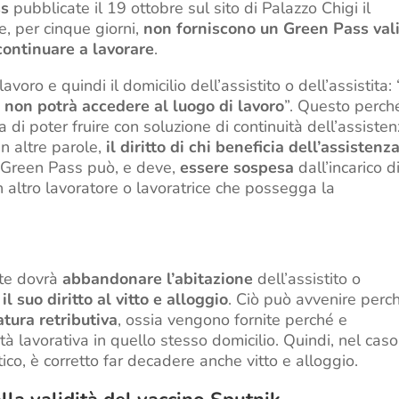
ss
pubblicate il 19 ottobre sul sito di Palazzo Chigi il
e, per cinque giorni,
non forniscono un Green Pass
val
ontinuare a lavorare
.
avoro e quindi il domicilio dell’assistito o dell’assistita:
s
non potrà accedere al luogo di lavoro
”. Questo perch
ta di poter fruire con soluzione di continuità dell’assisten
In altre parole,
il
diritto di chi beneficia dell’assistenz
a Green Pass può, e deve,
essere sospesa
dall’incarico d
n altro lavoratore o lavoratrice che possegga la
nte dovrà
abbandonare l’abitazione
dell’assistito o
l suo diritto al vitto e alloggio
. Ciò può avvenire perch
atura retributiva
, ossia vengono fornite perché e
à lavorativa in quello stesso domicilio. Quindi, nel caso
ico, è corretto far decadere anche vitto e alloggio.