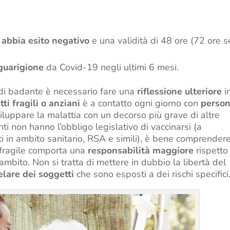
abbia esito negativo
e una validità di 48 ore (72 ore se
guarigione
da Covid-19 negli ultimi 6 mesi.
o di badante è necessario fare una
riflessione ulteriore
i
ti fragili o anziani
è a contatto ogni giorno con
perso
sviluppare la malattia con un decorso più grave di altre
i non hanno l’obbligo legislativo di vaccinarsi (a
ti in ambito sanitario, RSA e simili), è bene comprender
 fragile comporta una
responsabilità maggiore
rispetto
 ambito. Non si tratta di mettere in dubbio la libertà del
elare dei soggetti
che sono esposti a dei rischi specifici