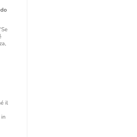
ido
 “Se
é
za,
a
i
é il
 in