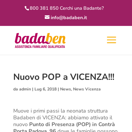
800 381 850 Cerchi una Badante?
info@badaben.it
Nuovo POP a VICENZA!!!
da
admin
|
Lug 6, 2018
|
News
,
News Vicenza
Muove i primi passi la neonata struttura
Badaben di VICENZA: abbiamo attivato il
nuovo
Punto di Presenza (POP) in Contrà
Porta Padova
, 96
dove le famiglie possono