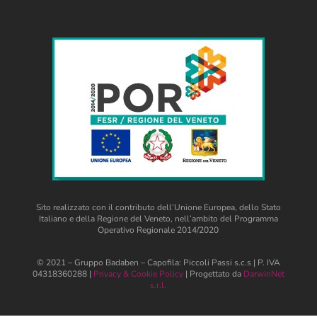
Sito realizzato con il contributo dell’Unione Europea, dello Stato
Italiano e della Regione del Veneto, nell’ambito del Programma
Operativo Regionale 2014/2020
© 2021 – Gruppo Badaben – Capofila: Piccoli Passi s.c.s | P. IVA
04318360288 |
Privacy & Cookie Policy
| Progettato da
DarwinNet
s.r.l.