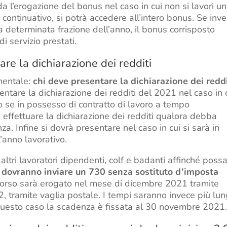
a l’erogazione del bonus nel caso in cui non si lavori un
o continuativo, si potrà accedere all’intero bonus. Se inv
na determinata frazione dell’anno, il bonus corrisposto
di servizio prestati.
re la dichiarazione dei redditi
mentale:
chi deve presentare la dichiarazione dei reddi
entare la dichiarazione dei redditi del 2021 nel caso in 
/o se in possesso di contratto di lavoro a tempo
 effettuare la dichiarazione dei redditi qualora debba
za. Infine si dovrà presentare nel caso in cui si sarà in
l’anno lavorativo.
altri lavoratori dipendenti, colf e badanti affinché poss
,
dovranno inviare un 730 senza sostituto d’imposta
orso sarà erogato nel mese di dicembre 2021 tramite
, tramite vaglia postale. I tempi saranno invece più lun
 questo caso la scadenza è fissata al 30 novembre 2021