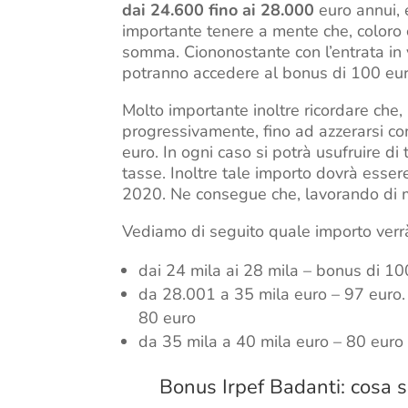
dai 24.600 fino ai 28.000
euro annui, 
importante tenere a mente che, coloro 
somma. Ciononostante con l’entrata in 
potranno accedere al bonus di 100 eu
Molto importante inoltre ricordare che,
progressivamente, fino ad azzerarsi c
euro. In ogni caso si potrà usufruire d
tasse. Inoltre tale importo dovrà esser
2020. Ne consegue che, lavorando di m
Vediamo di seguito quale importo verrà
dai 24 mila ai 28 mila – bonus di 1
da 28.001 a 35 mila euro – 97 euro.
80 euro
da 35 mila a 40 mila euro – 80 euro 
Bonus Irpef Badanti: cosa 