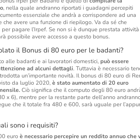
 bonus Irpef per Badanti è quello di
compilare la
so
, nella quale andranno riportati i guadagni percepiti
documento essenziale che andrà a corrispondere ad una
re che avere una funzione di riepilogo. Va da sé che
à per pagare l’Irpef. Se non si è dunque prestata attività
sarà possibile avere accesso a questo bonus.
lato il Bonus di 80 euro per le badanti?
o alle badanti e ai lavoratori domestici,
può essere
ttenzione ad alcuni dettagli
. Tuttavia è necessario ten
rodotta un’importante novità. Il bonus di 80 euro di Ren
evisto da luglio 2020,
è stato aumentato di 20 euro
mensile.
Ciò significa che il computo degli 80 euro andr
(80 x 6), mentre per la restante parte dell’anno andrann
egue che il totale fra 480 e 600, sarà uguale per l’appu
ali sono i requisiti?
100 euro
è necessario percepire un reddito annuo che 