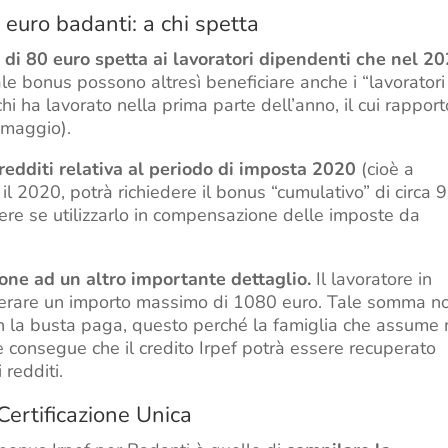
euro badanti: a chi spetta
e di 80 euro spetta ai lavoratori dipendenti che nel 2
le bonus possono altresì beneficiare anche i “lavoratori
i ha lavorato nella prima parte dell’anno, il cui rapport
i maggio).
 redditi relativa al periodo di imposta 2020
(cioè a
il 2020, potrà richiedere il bonus “cumulativo” di circa 
dere se utilizzarlo in compensazione delle imposte da
one ad un altro importante dettaglio.
Il lavoratore in
perare un importo massimo di 1080 euro. Tale somma n
n la busta paga, questo perché la famiglia che assume
Ne consegue che il credito Irpef potrà essere recuperato
 redditi.
Certificazione Unica