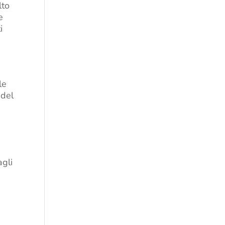
lto
e
i
le
 del
agli