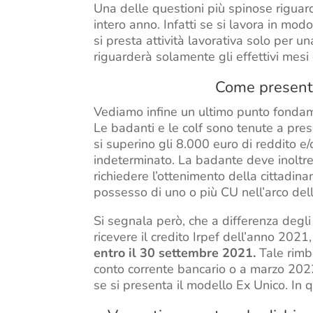
Una delle questioni più spinose riguard
intero anno. Infatti se si lavora in mod
si presta attività lavorativa solo per u
riguarderà solamente gli effettivi mesi 
Come presenta
Vediamo infine un ultimo punto fonda
Le badanti e le colf sono tenute a pres
si superino gli 8.000 euro di reddito e
indeterminato. La badante deve inoltre
richiedere l’ottenimento della cittadinan
possesso di uno o più CU nell’arco del
Si segnala però, che a differenza degli 
ricevere il credito Irpef dell’anno 2021
entro il 30 settembre 2021.
Tale rimb
conto corrente bancario o a marzo 2022
se si presenta il modello Ex Unico. In