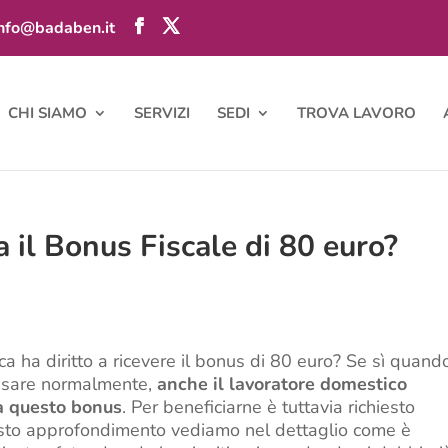
info@badaben.it
CHI SIAMO
SERVIZI
SEDI
TROVA LAVORO
a il Bonus Fiscale di 80 euro?
a ha diritto a ricevere il bonus di 80 euro? Se sì quand
ensare normalmente,
anche il lavoratore domestico
a questo bonus
. Per beneficiarne è tuttavia richiesto
esto approfondimento vediamo nel dettaglio come è