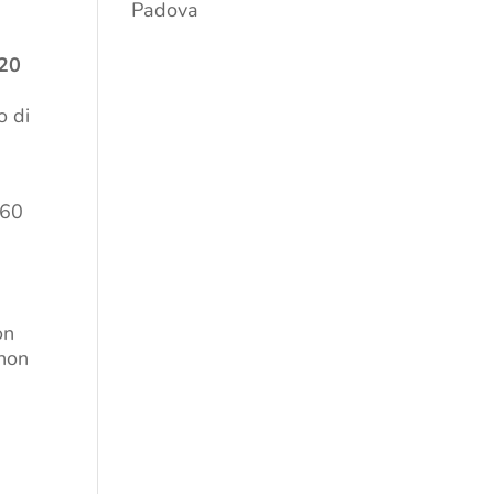
Padova
020
o di
960
on
 non