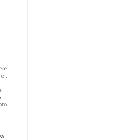
ere
zi,
à
o
nto
va